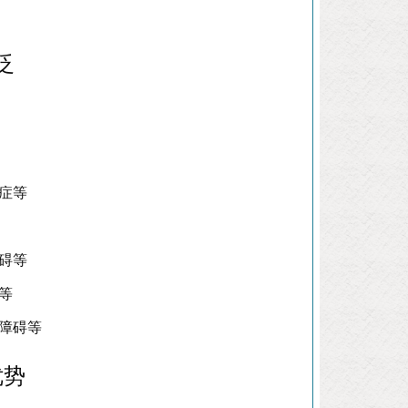
泛
症等
碍等
等
障碍等
优势