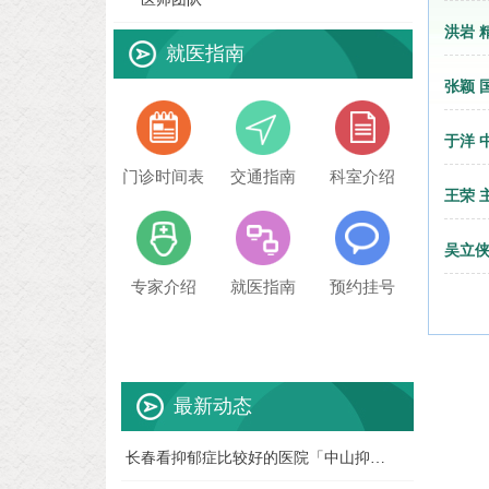
洪岩 
就医指南
张颖 
于洋 
门诊时间表
交通指南
科室介绍
王荣 
吴立侠
专家介绍
就医指南
预约挂号
最新动态
长春看抑郁症比较好的医院「中山抑郁症
07-28