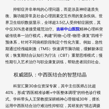
抑郁症并非单纯的心理问题，而是涉及神经递质失
衡、脑功能异常及社会心理因素交互作用的复杂疾病。世
界卫生组织数据显示，全球超3.5亿人受抑郁症困扰，其
中仅30%患者接受规范治疗。
吉林中山医院
精神心理科突
破传统单一治疗模式，构建"药物-心理-物理-康复"四维干
预体系，针对不同病程阶段制定个性化方案。例如，急性
期通过经颅磁刺激（TMS）快速调节脑功能，缓解躯体症
状；恢复期结合认知行为疗法（CBT）重塑思维模式；慢
性期引入艺术治疗与职业康复训练，帮助患者回归社会。
权威团队：中西医结合的智慧结晶
科室汇聚30余位资深专家，其中主任医师占比超
40%，形成"西医精准诊断+中医整体调理"的特色诊疗模
式。学科带头人王荣教授深耕精神心理领域30年，擅长
运用中西医结合治疗难治性抑郁症，其研发的"情志调摄