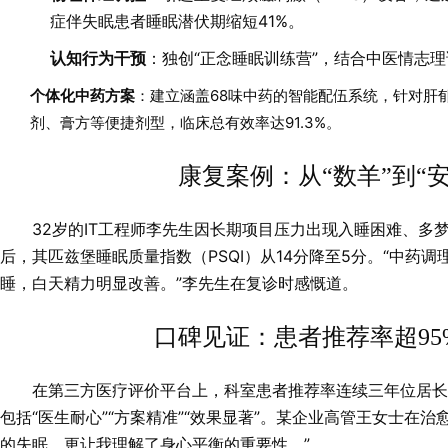
症伴失眠患者睡眠潜伏期缩短41%。
认知行为干预
：独创“正念睡眠训练营”，结合中医情志
个体化中药方案
：建立涵盖68味中药的智能配伍系统，针对肝
剂、膏方等便捷剂型，临床总有效率达91.3%。
康复案例：从“数羊”到“
32岁的IT工程师李先生因长期项目压力出现入睡困难、多
后，其匹兹堡睡眠质量指数（PSQI）从14分降至5分。“中药
睡，白天精力明显改善。”李先生在复诊时感慨道。
口碑见证：患者推荐率超95
在第三方医疗评价平台上，科室患者推荐率连续三年位居
包括“医生耐心”“方案精准”“效果显著”。某企业高管王女士在
的失眠，更让我理解了身心平衡的重要性。”