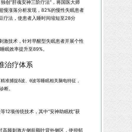
独创“肝魂安神三阶疗法”，将国医大师
超慢涨落分析发现，82%的慢性失眠患者
豆疗法，使患者入睡时间缩短至28分
磁刺激技术，针对早醒型失眠患者开展个性
睡眠效率提升至89%。
准治疗体系
精准捕捉δ波、θ波等睡眠相关脑电特征，
重诊断。
12项传统技术，其中“安神助眠枕”获
通过高频刺激左侧前额叶背外侧区，使抑郁