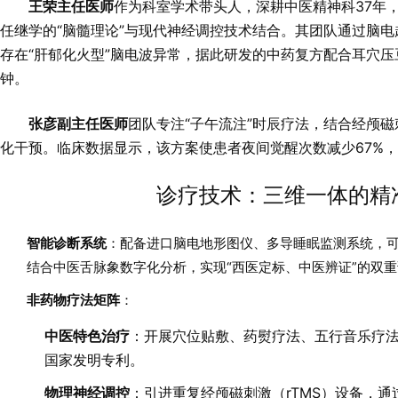
王荣主任医师
作为科室学术带头人，深耕中医精神科37年，
任继学的“脑髓理论”与现代神经调控技术结合。其团队通过脑电
存在“肝郁化火型”脑电波异常，据此研发的中药复方配合耳穴压
钟。
张彦副主任医师
团队专注“子午流注”时辰疗法，结合经颅
化干预。临床数据显示，该方案使患者夜间觉醒次数减少67%，
诊疗技术：三维一体的精
智能诊断系统
：配备进口脑电地形图仪、多导睡眠监测系统，可
结合中医舌脉象数字化分析，实现“西医定标、中医辨证”的双
非药物疗法矩阵
：
中医特色治疗
：开展穴位贴敷、药熨疗法、五行音乐疗法等
国家发明专利。
物理神经调控
：引进重复经颅磁刺激（rTMS）设备，